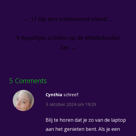
Post
navigation
←
11 Op een onbewoond eiland….
9 Appeltjes schillen op de Middellandse
Zee
→
5 Comments
Cynthia
schreef:
3 oktober 2024 om 19:29
Blij te horen dat je zo van de laptop
aan het genieten bent. Als je een