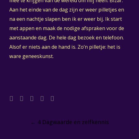
mee te krijgen van de wereld om mij heen. Bizar.
Aan het einde van de dag zijn er weer pilletjes en
na een nachtje slapen ben ik er weer bij. Ik start
met appen en maak de nodige afspraken voor de
aanstaande dag. De hele dag bezoek en telefoon.
Alsof er niets aan de hand is. Zo’n pilletje: het is
ware geneeskunst.
Post
navigation
←
4 Dagwaarde en zelfkennis